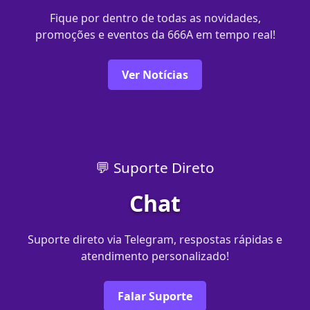
Fique por dentro de todas as novidades,
promoções e eventos da 666A em tempo real!
Ver Notícias
💬 Suporte Direto
Chat
Suporte direto via Telegram, respostas rápidas e
atendimento personalizado!
Falar Suporte