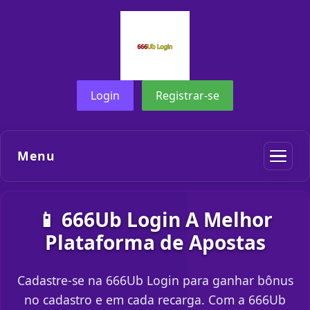
Login
Registrar-se
Menu
📱 666Ub Login A Melhor
Plataforma de Apostas
Cadastre-se na 666Ub Login para ganhar bônus
no cadastro e em cada recarga. Com a 666Ub