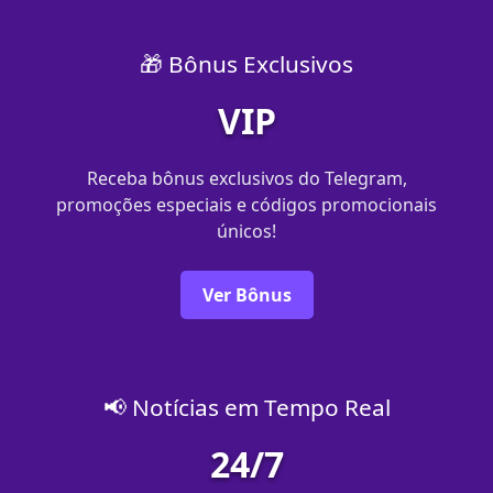
🎁 Bônus Exclusivos
VIP
Receba bônus exclusivos do Telegram,
promoções especiais e códigos promocionais
únicos!
Ver Bônus
📢 Notícias em Tempo Real
24/7