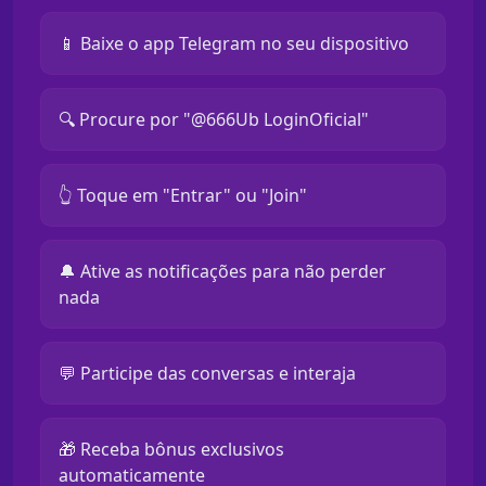
📱 Baixe o app Telegram no seu dispositivo
🔍 Procure por "@666Ub LoginOficial"
👆 Toque em "Entrar" ou "Join"
🔔 Ative as notificações para não perder
nada
💬 Participe das conversas e interaja
🎁 Receba bônus exclusivos
automaticamente