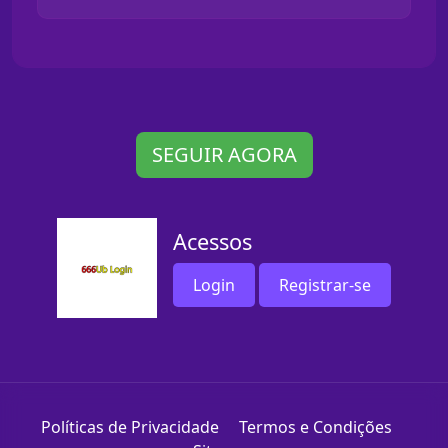
SEGUIR AGORA
Acessos
Login
Registrar-se
Políticas de Privacidade
Termos e Condições