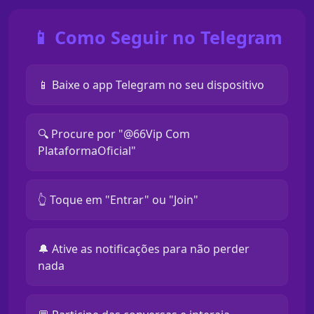
📱 Como Seguir no Telegram
📱 Baixe o app Telegram no seu dispositivo
🔍 Procure por "@66Vip Com
PlataformaOficial"
👆 Toque em "Entrar" ou "Join"
🔔 Ative as notificações para não perder
nada