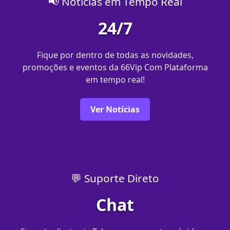
📢 Notícias em Tempo Real
24/7
Fique por dentro de todas as novidades,
promoções e eventos da 66Vip Com Plataforma
em tempo real!
Ver Notícias
💬 Suporte Direto
Chat