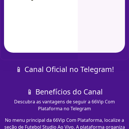
📱 Canal Oficial no Telegram!
📱 Benefícios do Canal
Descubra as vantagens de seguir a 66Vip Com
Plataforma no Telegram
No menu principal da 66Vip Com Plataforma, localize a
seção de Futebol Studio Ao Vivo. A plataforma organiza