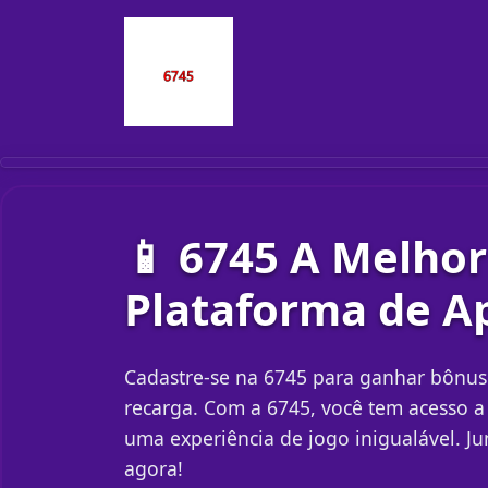
📱 6745 A Melhor
Plataforma de A
Cadastre-se na 6745 para ganhar bônus
recarga. Com a 6745, você tem acesso a
uma experiência de jogo inigualável. J
agora!