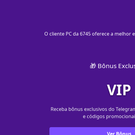
O cliente PC da 6745 oferece a melhor 
🎁 Bônus Exclu
VIP
Receba bônus exclusivos do Telegra
e códigos promocionai
Ver Bônus