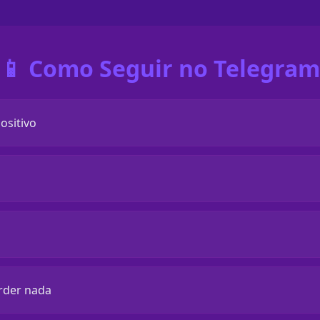
📱 Como Seguir no Telegram
ositivo
erder nada