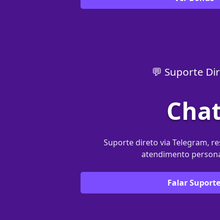
💬 Suporte Di
Cha
Suporte direto via Telegram, r
atendimento persona
Falar Suport