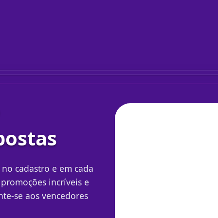
postas
 no cadastro e em cada
 promoções incríveis e
unte-se aos vencedores