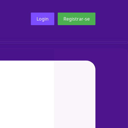
Login
Registrar-se