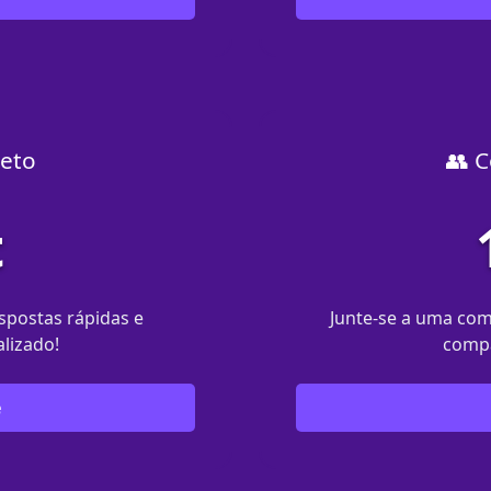
reto
👥 
t
espostas rápidas e
Junte-se a uma com
lizado!
compa
e