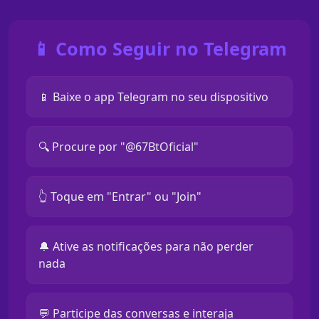
📱 Como Seguir no Telegram
📱 Baixe o app Telegram no seu dispositivo
🔍 Procure por "@67BtOficial"
👆 Toque em "Entrar" ou "Join"
🔔 Ative as notificações para não perder
nada
💬 Participe das conversas e interaja