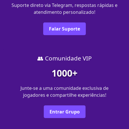
Suporte direto via Telegram, respostas rápidas e
atendimento personalizado!
Falar Suporte
👥 Comunidade VIP
1000+
Junte-se a uma comunidade exclusiva de
jogadores e compartilhe experiências!
Entrar Grupo