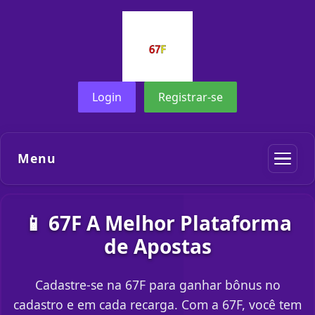
Login
Registrar-se
Menu
📱 67F A Melhor Plataforma
de Apostas
Cadastre-se na 67F para ganhar bônus no
cadastro e em cada recarga. Com a 67F, você tem