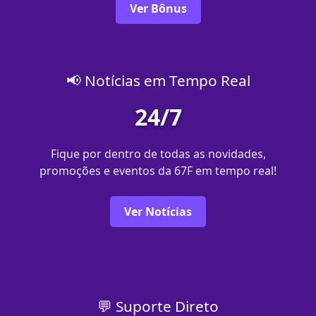
Ver Bônus
📢 Notícias em Tempo Real
24/7
Fique por dentro de todas as novidades,
promoções e eventos da 67F em tempo real!
Ver Notícias
💬 Suporte Direto