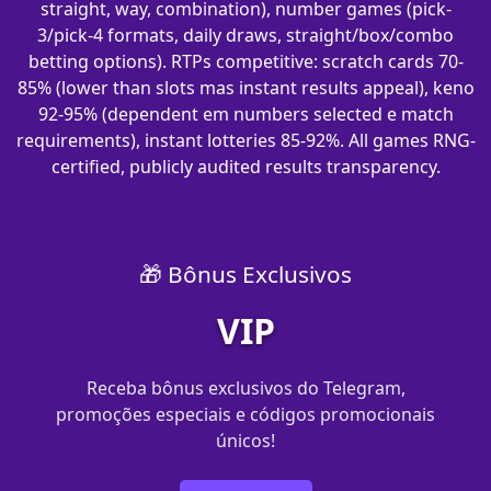
straight, way, combination), number games (pick-
3/pick-4 formats, daily draws, straight/box/combo
betting options). RTPs competitive: scratch cards 70-
85% (lower than slots mas instant results appeal), keno
92-95% (dependent em numbers selected e match
requirements), instant lotteries 85-92%. All games RNG-
certified, publicly audited results transparency.
🎁 Bônus Exclusivos
VIP
Receba bônus exclusivos do Telegram,
promoções especiais e códigos promocionais
únicos!