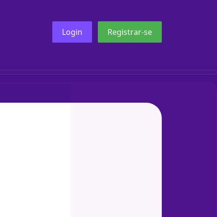
Login
Registrar-se