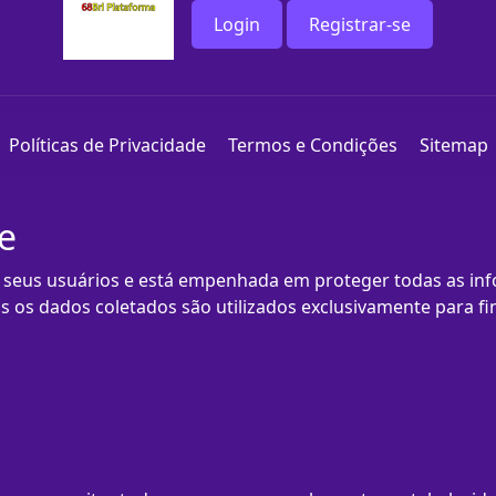
Login
Registrar-se
Políticas de Privacidade
Termos e Condições
Sitemap
de
de seus usuários e está empenhada em proteger todas as in
 os dados coletados são utilizados exclusivamente para fi