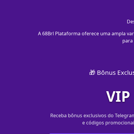
Des
A 68Brl Plataforma oferece uma ampla var
para 
🎁 Bônus Exclu
VIP
Receba bônus exclusivos do Telegra
e códigos promocionai