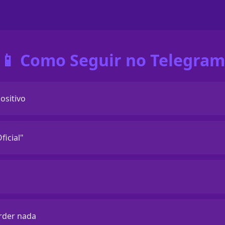
📱 Como Seguir no Telegram
ositivo
ficial"
erder nada