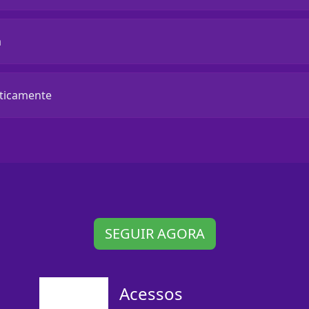
a
aticamente
SEGUIR AGORA
Acessos