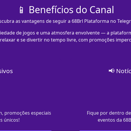
📱 Benefícios do Canal
cubra as vantagens de seguir a 68Brl Plataforma no Teleg
iedade de jogos e uma atmosfera envolvente — a plataforma 
relaxar e se divertir no tempo livre, com promoções imperd
sivos
📢 Notí
m, promoções especiais
Fique por dentro d
s únicos!
eventos da 68B