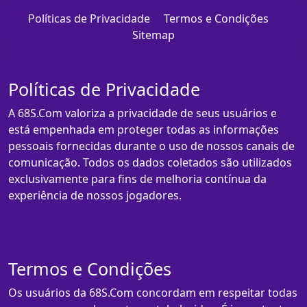
Políticas de Privacidade
Termos e Condições
Sitemap
Políticas de Privacidade
A 68S.Com valoriza a privacidade de seus usuários e
está empenhada em proteger todas as informações
pessoais fornecidas durante o uso de nossos canais de
comunicação. Todos os dados coletados são utilizados
exclusivamente para fins de melhoria contínua da
experiência de nossos jogadores.
Termos e Condições
Os usuários da 68S.Com concordam em respeitar todas