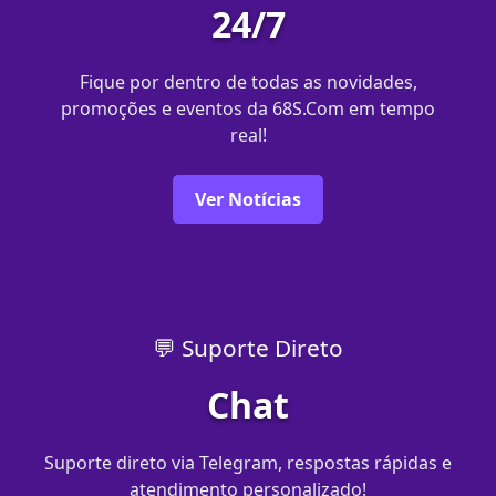
24/7
Fique por dentro de todas as novidades,
promoções e eventos da 68S.Com em tempo
real!
Ver Notícias
💬 Suporte Direto
Chat
Suporte direto via Telegram, respostas rápidas e
atendimento personalizado!