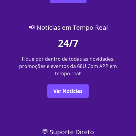
📢 Notícias em Tempo Real
24/7
Fique por dentro de todas as novidades,
promoções e eventos da 68U Com APP em
tempo real!
Ver Notícias
💬 Suporte Direto