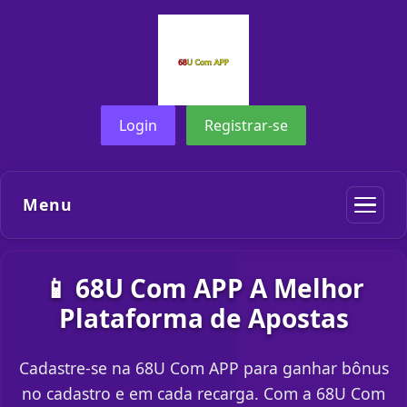
Login
Registrar-se
Menu
📱 68U Com APP A Melhor
Plataforma de Apostas
Cadastre-se na 68U Com APP para ganhar bônus
no cadastro e em cada recarga. Com a 68U Com