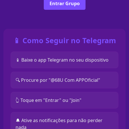
Entrar Grupo
📱 Como Seguir no Telegram
📱 Baixe o app Telegram no seu dispositivo
🔍 Procure por "@68U Com APPOficial"
👆 Toque em "Entrar" ou "Join"
🔔 Ative as notificações para não perder
nada