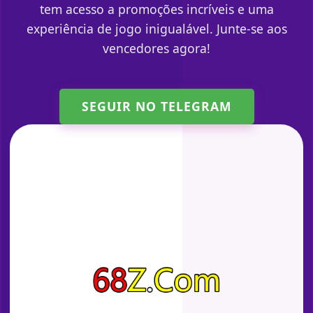
tem acesso a promoções incríveis e uma
experiência de jogo inigualável. Junte-se aos
vencedores agora!
SEGUIR NO TELEGRAM