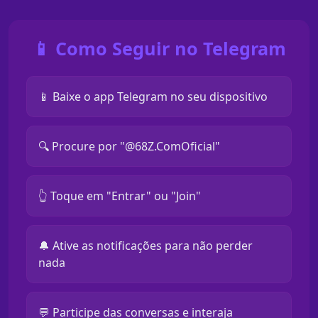
📱 Como Seguir no Telegram
📱 Baixe o app Telegram no seu dispositivo
🔍 Procure por "@68Z.ComOficial"
👆 Toque em "Entrar" ou "Join"
🔔 Ative as notificações para não perder
nada
💬 Participe das conversas e interaja