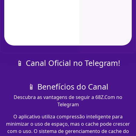
📱 Canal Oficial no Telegram!
📱 Benefícios do Canal
Descubra as vantagens de seguir a 68Z.Com no
Telegram
O aplicativo utiliza compressão inteligente para
minimizar o uso de espaço, mas o cache pode crescer
com o uso. O sistema de gerenciamento de cache do