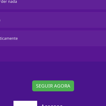
erder nada
a
aticamente
SEGUIR AGORA