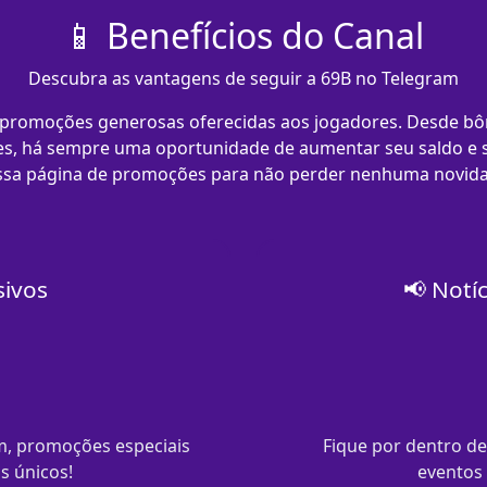
📱 Benefícios do Canal
Descubra as vantagens de seguir a 69B no Telegram
promoções generosas oferecidas aos jogadores. Desde bôn
res, há sempre uma oportunidade de aumentar seu saldo e 
ssa página de promoções para não perder nenhuma novida
sivos
📢 Notí
m, promoções especiais
Fique por dentro d
s únicos!
eventos