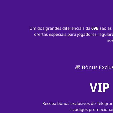
Um dos grandes diferenciais da
69B
são as 
ofertas especiais para jogadores regula
no
🎁 Bônus Exclu
VIP
Receba bônus exclusivos do Telegra
e códigos promocionai