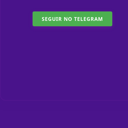
SEGUIR NO TELEGRAM