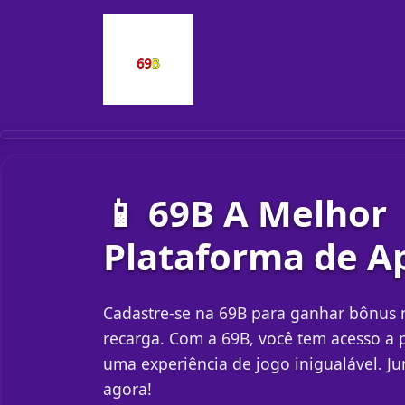
📱 69B A Melhor
Plataforma de A
Cadastre-se na 69B para ganhar bônus 
recarga. Com a 69B, você tem acesso a 
uma experiência de jogo inigualável. J
agora!