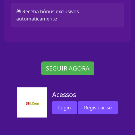
🎁 Receba bônus exclusivos
automaticamente
SEGUIR AGORA
Acessos
Login
Registrar-se