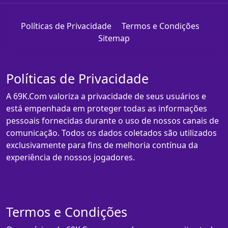
Políticas de Privacidade
Termos e Condições
Sitemap
Políticas de Privacidade
A 69K.Com valoriza a privacidade de seus usuários e
está empenhada em proteger todas as informações
pessoais fornecidas durante o uso de nossos canais de
comunicação. Todos os dados coletados são utilizados
exclusivamente para fins de melhoria contínua da
experiência de nossos jogadores.
Termos e Condições