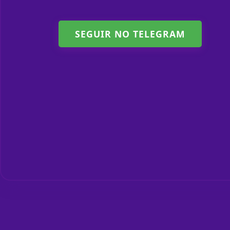
SEGUIR NO TELEGRAM