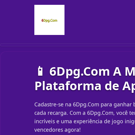
📱 6Dpg.Com A M
Plataforma de A
Cadastre-se na 6Dpg.Com para ganhar 
cada recarga. Com a 6Dpg.Com, você t
incríveis e uma experiência de jogo inig
vencedores agora!