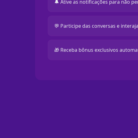
🔔 Ative as notificações para não p
💬 Participe das conversas e interaj
🎁 Receba bônus exclusivos autom