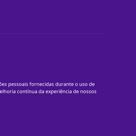
ões pessoais fornecidas durante o uso de
elhoria contínua da experiência de nossos