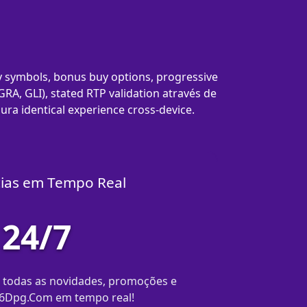
ky symbols, bonus buy options, progressive
RA, GLI), stated RTP validation através de
ra identical experience cross-device.
cias em Tempo Real
24/7
e todas as novidades, promoções e
 6Dpg.Com em tempo real!