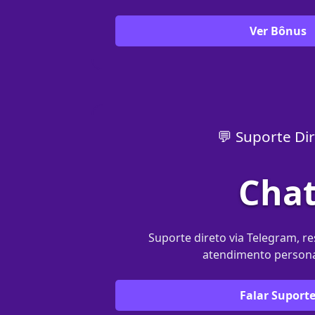
Ver Bônus
💬 Suporte Di
Cha
Suporte direto via Telegram, r
atendimento persona
Falar Suport