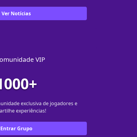
Ver Notícias
Comunidade VIP
1000+
unidade exclusiva de jogadores e
rtilhe experiências!
Entrar Grupo