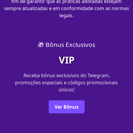
fim de garantir que as práticas adotadas estejam
sempre atualizadas e em conformidade com as normas
legais.
🎁 Bônus Exclusivos
VIP
Receba bônus exclusivos do Telegram,
promoções especiais e códigos promocionais
únicos!
Ver Bônus