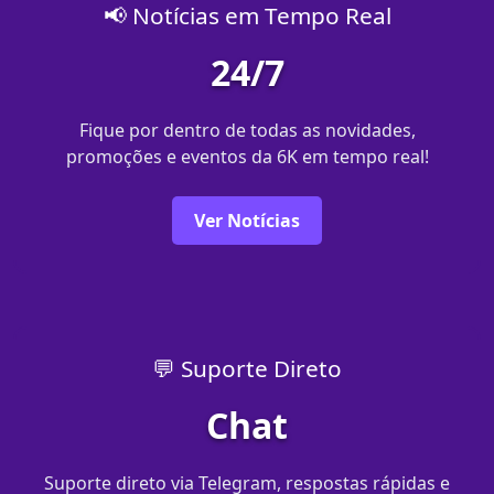
📢 Notícias em Tempo Real
24/7
Fique por dentro de todas as novidades,
promoções e eventos da 6K em tempo real!
Ver Notícias
💬 Suporte Direto
Chat
Suporte direto via Telegram, respostas rápidas e