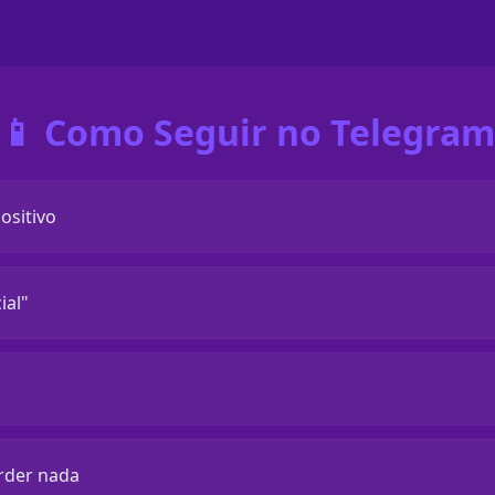
📱 Como Seguir no Telegram
ositivo
ial"
erder nada