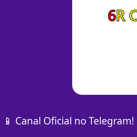
📱 Canal Oficial no Telegram!