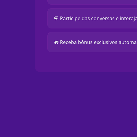
💬 Participe das conversas e interaj
🎁 Receba bônus exclusivos autom