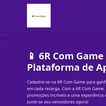
📱 6R Com Game
Plataforma de A
Cadastre-se na 6R Com Game para ganh
em cada recarga. Com a 6R Com Game, 
promoções incríveis e uma experiência d
Junte-se aos vencedores agora!