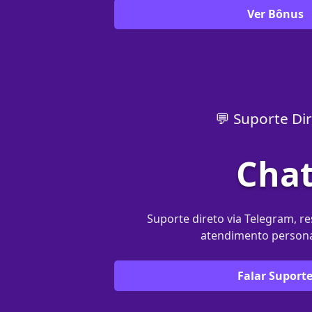
Ver Bônus
💬 Suporte Di
Cha
Suporte direto via Telegram, r
atendimento persona
Falar Suport