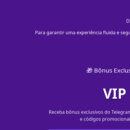
D
Para garantir uma experiência fluida e se
🎁 Bônus Exclu
VIP
Receba bônus exclusivos do Telegra
e códigos promocionai