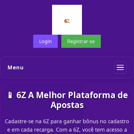
Login
Registrar-se
Menu
📱 6Z A Melhor Plataforma de
Apostas
Cadastre-se na 6Z para ganhar bônus no cadastro
e em cada recarga. Com a 6Z, você tem acesso a