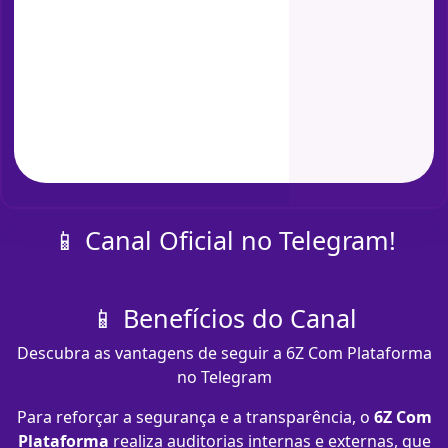
📱 Canal Oficial no Telegram!
📱 Benefícios do Canal
Descubra as vantagens de seguir a 6Z Com Plataforma
no Telegram
Para reforçar a segurança e a transparência, o
6Z Com
Plataforma
realiza auditorias internas e externas, que