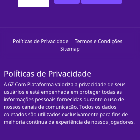
Políticas de Privacidade
Termos e Condições
Sitemap
Políticas de Privacidade
A 6Z Com Plataforma valoriza a privacidade de seus
usuários e está empenhada em proteger todas as
informações pessoais fornecidas durante o uso de
nossos canais de comunicação. Todos os dados
coletados são utilizados exclusivamente para fins de
melhoria contínua da experiência de nossos jogadores.