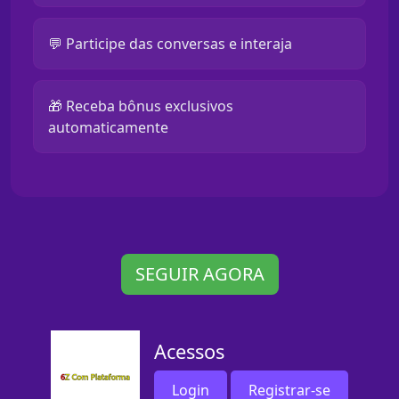
💬 Participe das conversas e interaja
🎁 Receba bônus exclusivos
automaticamente
SEGUIR AGORA
Acessos
Login
Registrar-se