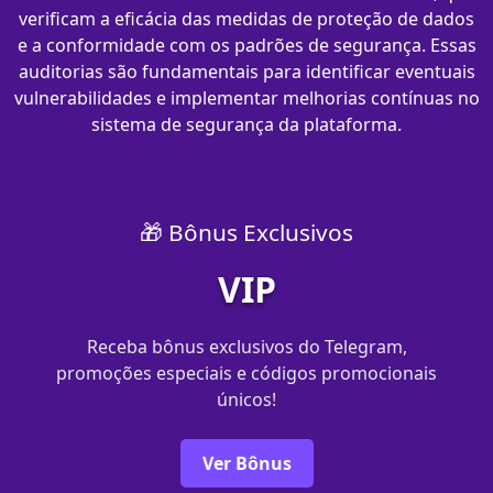
verificam a eficácia das medidas de proteção de dados
e a conformidade com os padrões de segurança. Essas
auditorias são fundamentais para identificar eventuais
vulnerabilidades e implementar melhorias contínuas no
sistema de segurança da plataforma.
🎁 Bônus Exclusivos
VIP
Receba bônus exclusivos do Telegram,
promoções especiais e códigos promocionais
únicos!
Ver Bônus