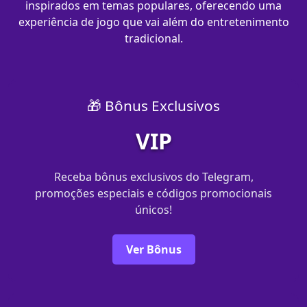
inspirados em temas populares, oferecendo uma
experiência de jogo que vai além do entretenimento
tradicional.
🎁 Bônus Exclusivos
VIP
Receba bônus exclusivos do Telegram,
promoções especiais e códigos promocionais
únicos!
Ver Bônus