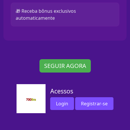
🎁 Receba bônus exclusivos
automaticamente
SEGUIR AGORA
Acessos
Login
Registrar-se