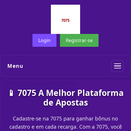
Login
Registrar-se
Menu
📱 7075 A Melhor Plataforma
de Apostas
Cadastre-se na 7075 para ganhar bônus no
cadastro e em cada recarga. Com a 7075, você