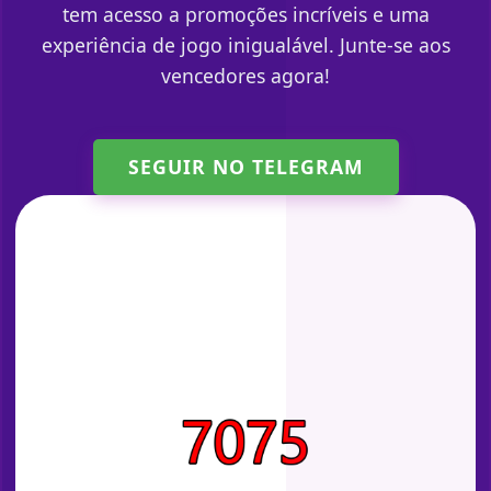
tem acesso a promoções incríveis e uma
experiência de jogo inigualável. Junte-se aos
vencedores agora!
SEGUIR NO TELEGRAM