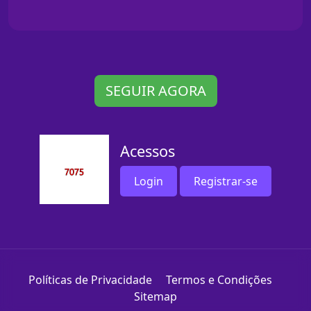
SEGUIR AGORA
Acessos
Login
Registrar-se
Políticas de Privacidade
Termos e Condições
Sitemap