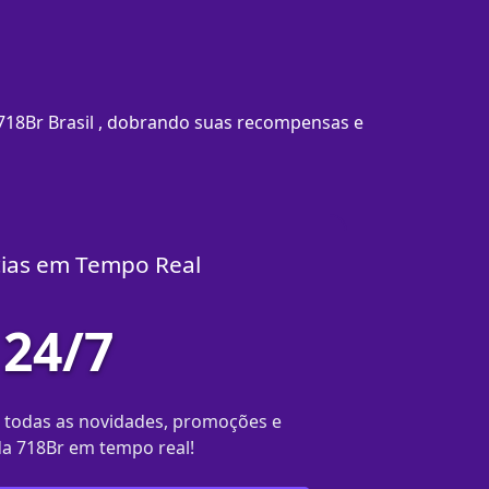
18Br Brasil , dobrando suas recompensas e
cias em Tempo Real
24/7
e todas as novidades, promoções e
da 718Br em tempo real!