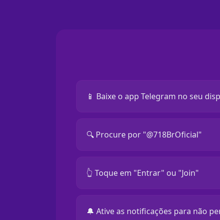
📱 Baixe o app Telegram no seu disp
🔍 Procure por "@718BrOficial"
👆 Toque em "Entrar" ou "Join"
🔔 Ative as notificações para não p