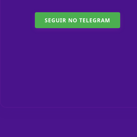
SEGUIR NO TELEGRAM