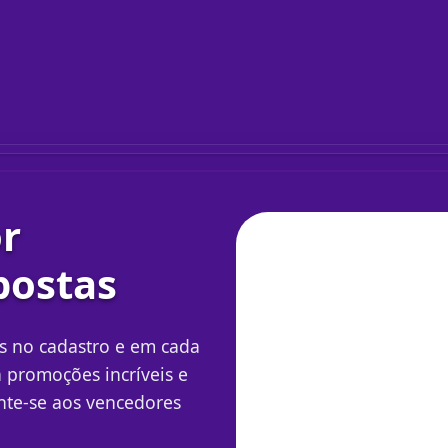
or
postas
s no cadastro e em cada
 promoções incríveis e
unte-se aos vencedores