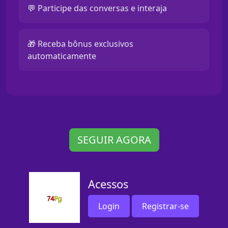
💬 Participe das conversas e interaja
🎁 Receba bônus exclusivos
automaticamente
SEGUIR AGORA
Acessos
Login
Registrar-se