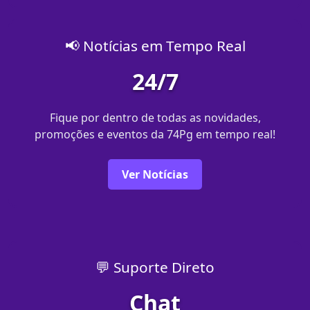
📢 Notícias em Tempo Real
24/7
Fique por dentro de todas as novidades,
promoções e eventos da 74Pg em tempo real!
Ver Notícias
💬 Suporte Direto
Chat