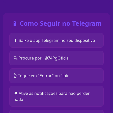
📱 Como Seguir no Telegram
📱 Baixe o app Telegram no seu dispositivo
🔍 Procure por "@74PgOficial"
👆 Toque em "Entrar" ou "Join"
🔔 Ative as notificações para não perder
nada