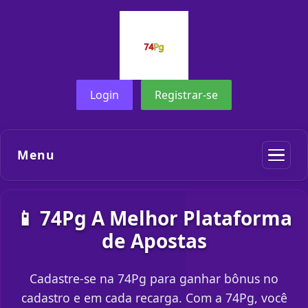
Login
Registrar-se
Menu
📱 74Pg A Melhor Plataforma
de Apostas
Cadastre-se na 74Pg para ganhar bônus no
cadastro e em cada recarga. Com a 74Pg, você