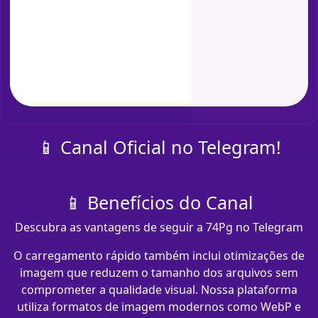
📱 Canal Oficial no Telegram!
📱 Benefícios do Canal
Descubra as vantagens de seguir a 74Pg no Telegram
O carregamento rápido também inclui otimizações de
imagem que reduzem o tamanho dos arquivos sem
comprometer a qualidade visual. Nossa plataforma
utiliza formatos de imagem modernos como WebP e