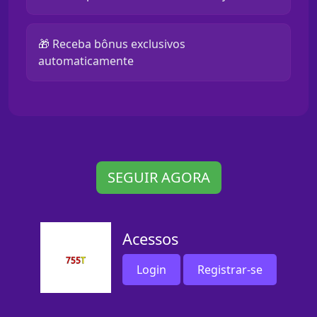
🎁 Receba bônus exclusivos
automaticamente
SEGUIR AGORA
Acessos
Login
Registrar-se