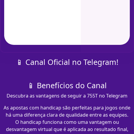
📱 Canal Oficial no Telegram!
📱 Benefícios do Canal
Descubra as vantagens de seguir a 755T no Telegram
As apostas com handicap são perfeitas para jogos onde
há uma diferença clara de qualidade entre as equipes.
O handicap funciona como uma vantagem ou
desvantagem virtual que é aplicada ao resultado final,