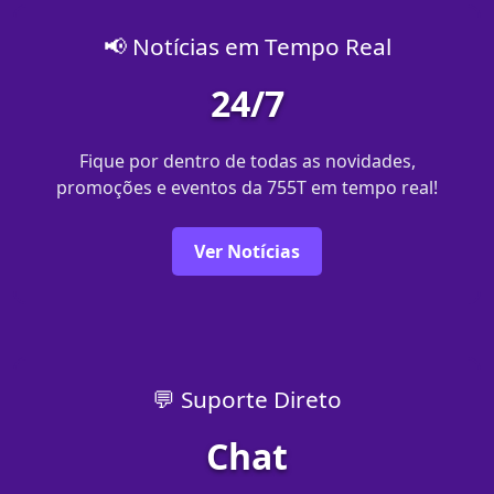
📢 Notícias em Tempo Real
24/7
Fique por dentro de todas as novidades,
promoções e eventos da 755T em tempo real!
Ver Notícias
💬 Suporte Direto
Chat