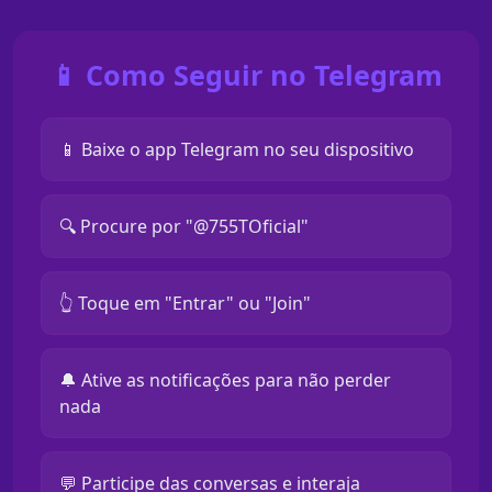
📱 Como Seguir no Telegram
📱 Baixe o app Telegram no seu dispositivo
🔍 Procure por "@755TOficial"
👆 Toque em "Entrar" ou "Join"
🔔 Ative as notificações para não perder
nada
💬 Participe das conversas e interaja