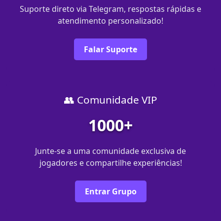
Suporte direto via Telegram, respostas rápidas e
atendimento personalizado!
Falar Suporte
👥 Comunidade VIP
1000+
Junte-se a uma comunidade exclusiva de
jogadores e compartilhe experiências!
Entrar Grupo