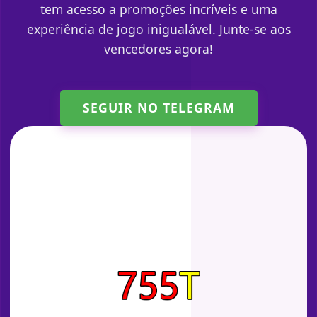
tem acesso a promoções incríveis e uma
experiência de jogo inigualável. Junte-se aos
vencedores agora!
SEGUIR NO TELEGRAM