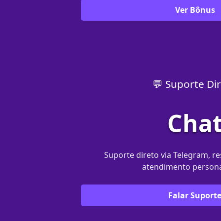
Ver Bônus
💬 Suporte Di
Cha
Suporte direto via Telegram, r
atendimento persona
Falar Suport