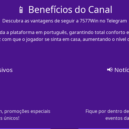
📱 Benefícios do Canal
Descubra as vantagens de seguir a 7577Win no Telegram
oda a plataforma em português, garantindo total conforto e 
z com que o jogador se sinta em casa, aumentando o nível d
sivos
📢 Notí
m, promoções especiais
Fique por dentro d
s únicos!
eventos da