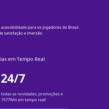
acessibilidade para os jogadores do Brasil.
e satisfação e imersão.
cias em Tempo Real
24/7
e todas as novidades, promoções e
 7577Win em tempo real!