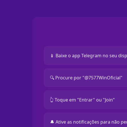
📱 Baixe o app Telegram no seu disp
🔍 Procure por "@7577WinOficial"
👆 Toque em "Entrar" ou "Join"
🔔 Ative as notificações para não p