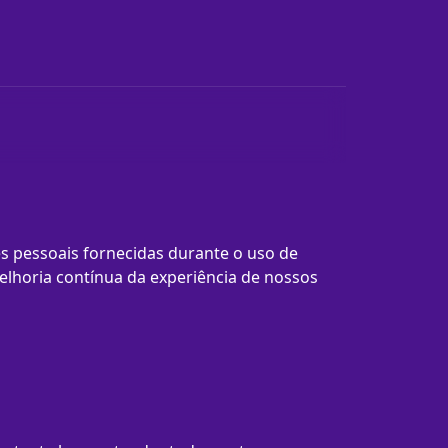
s pessoais fornecidas durante o uso de
elhoria contínua da experiência de nossos