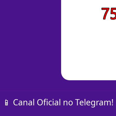
📱 Canal Oficial no Telegram!