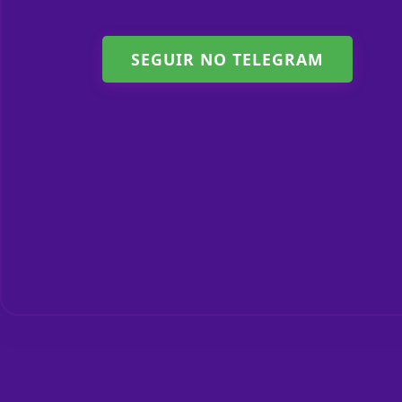
SEGUIR NO TELEGRAM