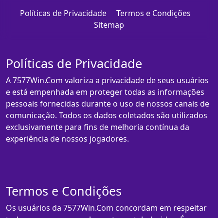
Políticas de Privacidade
Termos e Condições
Sitemap
Políticas de Privacidade
A 7577Win.Com valoriza a privacidade de seus usuários
e está empenhada em proteger todas as informações
pessoais fornecidas durante o uso de nossos canais de
comunicação. Todos os dados coletados são utilizados
exclusivamente para fins de melhoria contínua da
experiência de nossos jogadores.
Termos e Condições
Os usuários da 7577Win.Com concordam em respeitar