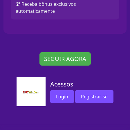
🎁 Receba bônus exclusivos
automaticamente
SEGUIR AGORA
Acessos
Login
Registrar-se