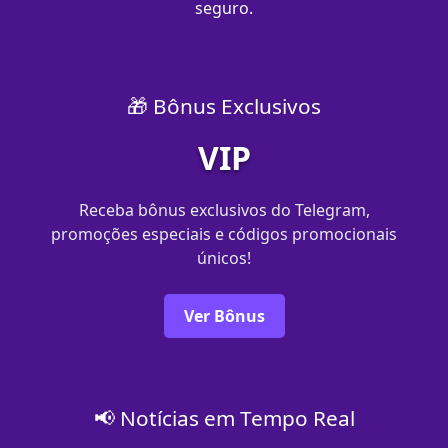
seguro.
🎁 Bônus Exclusivos
VIP
Receba bônus exclusivos do Telegram,
promoções especiais e códigos promocionais
únicos!
Ver Bônus
📢 Notícias em Tempo Real