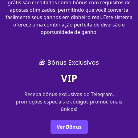
grátis são creditados como bônus com requisitos de
apostas otimizados, permitindo que você converta
facilmente seus ganhos em dinheiro real. Este sistema
oferece uma combinação perfeita de diversão e
oportunidade de ganho.
🎁 Bônus Exclusivos
VIP
Receba bônus exclusivos do Telegram,
promoções especiais e códigos promocionais
únicos!
Ver Bônus