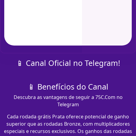
📱 Canal Oficial no Telegram!
📱 Benefícios do Canal
Descubra as vantagens de seguir a 75C.Com no
Telegram
Cada rodada grátis Prata oferece potencial de ganho
superior que as rodadas Bronze, com multiplicadores
especiais e recursos exclusivos. Os ganhos das rodadas