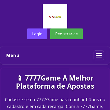
Login
Registrar-se
Menu
📱 7777Game A Melhor
Plataforma de Apostas
Cadastre-se na 7777Game para ganhar bônus no
cadastro e em cada recarga. Com a 7777Game,