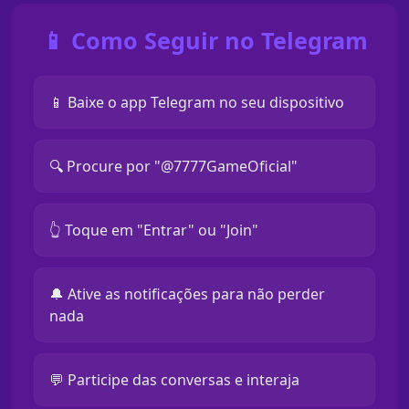
📱 Como Seguir no Telegram
📱 Baixe o app Telegram no seu dispositivo
🔍 Procure por "@7777GameOficial"
👆 Toque em "Entrar" ou "Join"
🔔 Ative as notificações para não perder
nada
💬 Participe das conversas e interaja