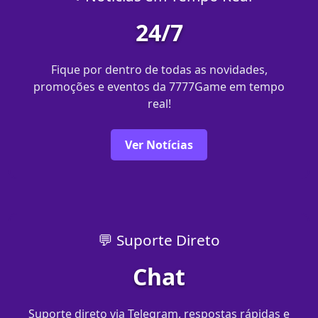
24/7
Fique por dentro de todas as novidades,
promoções e eventos da 7777Game em tempo
real!
Ver Notícias
💬 Suporte Direto
Chat
Suporte direto via Telegram, respostas rápidas e