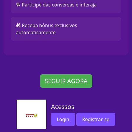
💬 Participe das conversas e interaja
🎁 Receba bônus exclusivos
automaticamente
SEGUIR AGORA
Acessos
Login
Registrar-se