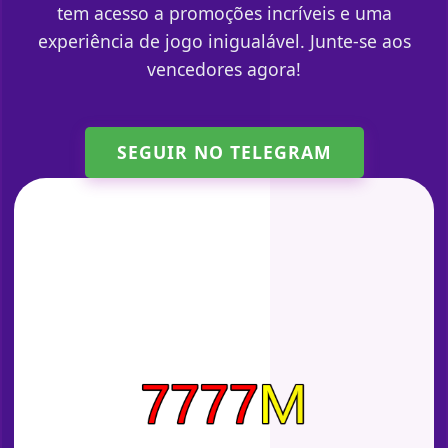
tem acesso a promoções incríveis e uma
experiência de jogo inigualável. Junte-se aos
vencedores agora!
SEGUIR NO TELEGRAM