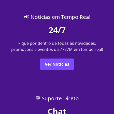
📢 Notícias em Tempo Real
24/7
Fique por dentro de todas as novidades,
promoções e eventos da 7777M em tempo real!
Ver Notícias
💬 Suporte Direto
Chat