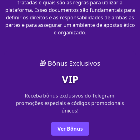
tratadas e quais são as regras para utilizar a
plataforma. Esses documentos são fundamentais para
definir os direitos e as responsabilidades de ambas as
partes e para assegurar um ambiente de apostas ético
e organizado.
🎁 Bônus Exclusivos
VIP
Receba bônus exclusivos do Telegram,
promoções especiais e códigos promocionais
únicos!
Ver Bônus