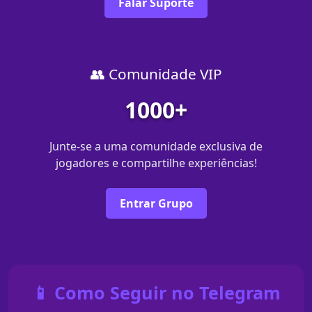
Falar Suporte
👥 Comunidade VIP
1000+
Junte-se a uma comunidade exclusiva de
jogadores e compartilhe experiências!
Entrar Grupo
📱 Como Seguir no Telegram