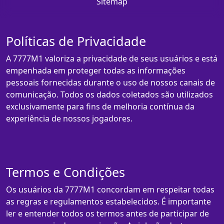
Sitemap
Políticas de Privacidade
A 7777M1 valoriza a privacidade de seus usuários e está
empenhada em proteger todas as informações
pessoais fornecidas durante o uso de nossos canais de
comunicação. Todos os dados coletados são utilizados
exclusivamente para fins de melhoria contínua da
experiência de nossos jogadores.
Termos e Condições
Os usuários da 7777M1 concordam em respeitar todas
as regras e regulamentos estabelecidos. É importante
ler e entender todos os termos antes de participar de