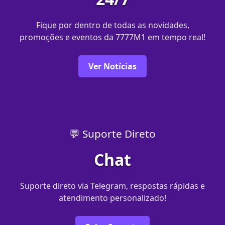
Fique por dentro de todas as novidades,
promoções e eventos da 7777M1 em tempo real!
Ver Notícias
💬 Suporte Direto
Chat
Suporte direto via Telegram, respostas rápidas e
atendimento personalizado!