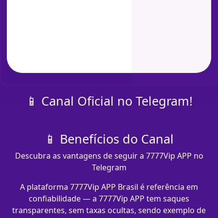
📱 Canal Oficial no Telegram!
📱 Benefícios do Canal
Descubra as vantagens de seguir a 7777Vip APP no
Telegram
A plataforma 7777Vip APP Brasil é referência em
confiabilidade — a 7777Vip APP tem saques
transparentes, sem taxas ocultas, sendo exemplo de