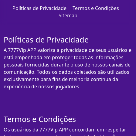
Políticas de Privacidade
Termos e Condições
Sitemap
Políticas de Privacidade
A 7777Vip APP valoriza a privacidade de seus usuários e
está empenhada em proteger todas as informações
pessoais fornecidas durante o uso de nossos canais de
comunicação. Todos os dados coletados são utilizados
exclusivamente para fins de melhoria contínua da
experiência de nossos jogadores.
Termos e Condições
Os usuários da 7777Vip APP concordam em respeitar