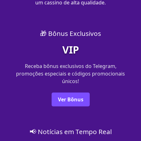
um cassino de alta qualidade.
🎁 Bônus Exclusivos
VIP
Receba bônus exclusivos do Telegram,
promoções especiais e códigos promocionais
únicos!
Ver Bônus
📢 Notícias em Tempo Real