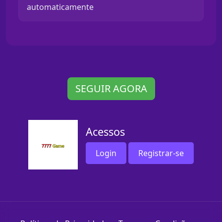
automaticamente
SEGUIR AGORA
Acessos
Login
Registrar-se