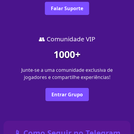
Falar Suporte
👥 Comunidade VIP
1000+
Junte-se a uma comunidade exclusiva de
jogadores e compartilhe experiências!
Entrar Grupo
📱 Como Seguir no Telegram