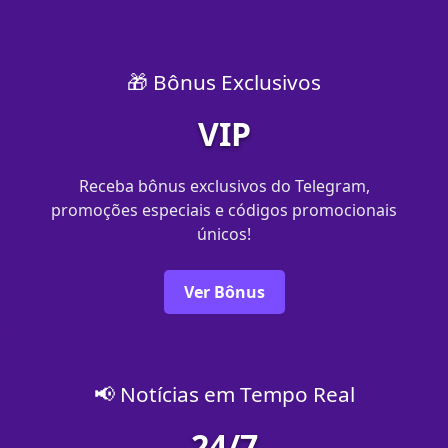
🎁 Bônus Exclusivos
VIP
Receba bônus exclusivos do Telegram,
promoções especiais e códigos promocionais
únicos!
Ver Bônus
📢 Notícias em Tempo Real
24/7