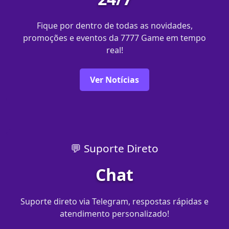
Fique por dentro de todas as novidades,
promoções e eventos da 7777 Game em tempo
real!
Ver Notícias
💬 Suporte Direto
Chat
Suporte direto via Telegram, respostas rápidas e
atendimento personalizado!