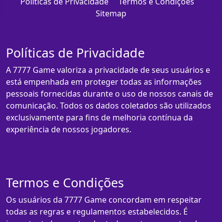
Políticas de Privacidade
Termos e Condições
Sitemap
Políticas de Privacidade
A 7777 Game valoriza a privacidade de seus usuários e
está empenhada em proteger todas as informações
pessoais fornecidas durante o uso de nossos canais de
comunicação. Todos os dados coletados são utilizados
exclusivamente para fins de melhoria contínua da
experiência de nossos jogadores.
Termos e Condições
Os usuários da 7777 Game concordam em respeitar
todas as regras e regulamentos estabelecidos. É