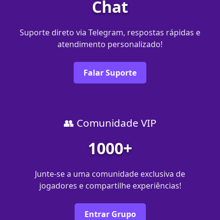
Chat
Suporte direto via Telegram, respostas rápidas e
atendimento personalizado!
Falar Suporte
👥 Comunidade VIP
1000+
Junte-se a uma comunidade exclusiva de
jogadores e compartilhe experiências!
Entrar Grupo