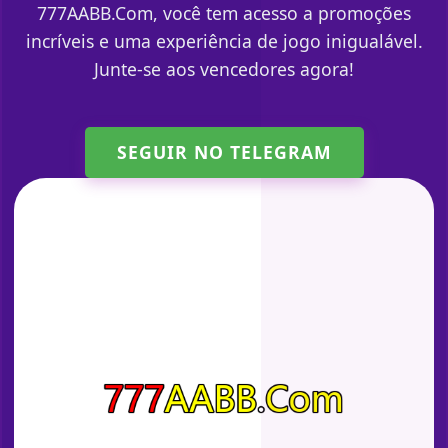
777AABB.Com, você tem acesso a promoções
incríveis e uma experiência de jogo inigualável.
Junte-se aos vencedores agora!
SEGUIR NO TELEGRAM