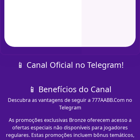
📱 Canal Oficial no Telegram!
📱 Benefícios do Canal
Descubra as vantagens de seguir a 777AABB.Com no
Telegram
As promoções exclusivas Bronze oferecem acesso a
ofertas especiais não disponíveis para jogadores
regulares. Estas promoções incluem bônus temáticos,