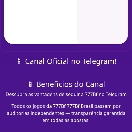
📱 Canal Oficial no Telegram!
📱 Benefícios do Canal
Descubra as vantagens de seguir a 777Bf no Telegram
Todos os jogos da 777Bf 777Bf Brasil passam por
auditorias independentes — transparência garantida
em todas as apostas.