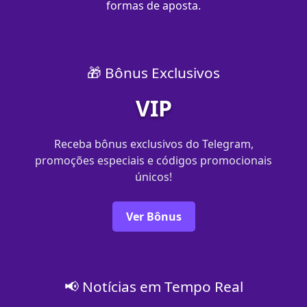
formas de aposta.
🎁 Bônus Exclusivos
VIP
Receba bônus exclusivos do Telegram,
promoções especiais e códigos promocionais
únicos!
Ver Bônus
📢 Notícias em Tempo Real