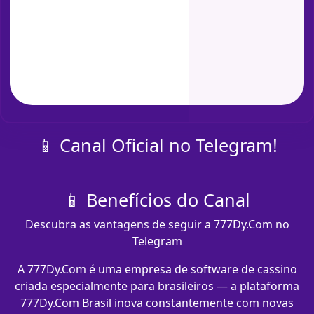
📱 Canal Oficial no Telegram!
📱 Benefícios do Canal
Descubra as vantagens de seguir a 777Dy.Com no
Telegram
A 777Dy.Com é uma empresa de software de cassino
criada especialmente para brasileiros — a plataforma
777Dy.Com Brasil inova constantemente com novas