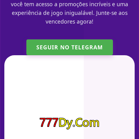
você tem acesso a promoções incríveis e uma
experiência de jogo inigualável. Junte-se aos
vencedores agora!
SEGUIR NO TELEGRAM