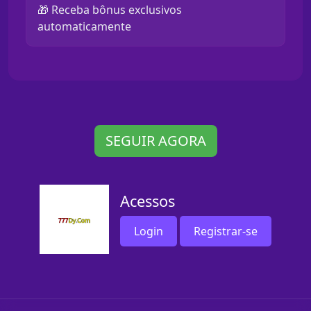
🎁 Receba bônus exclusivos
automaticamente
SEGUIR AGORA
Acessos
Login
Registrar-se