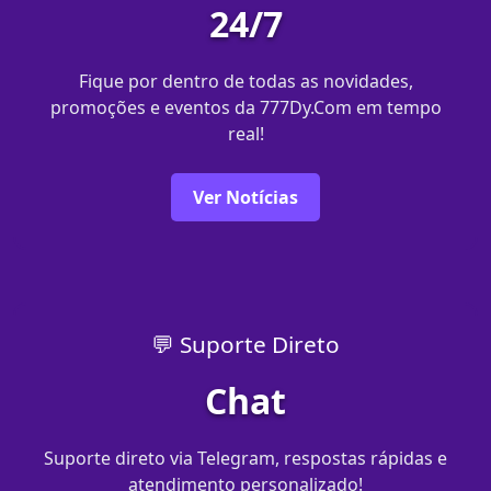
24/7
Fique por dentro de todas as novidades,
promoções e eventos da 777Dy.Com em tempo
real!
Ver Notícias
💬 Suporte Direto
Chat
Suporte direto via Telegram, respostas rápidas e
atendimento personalizado!