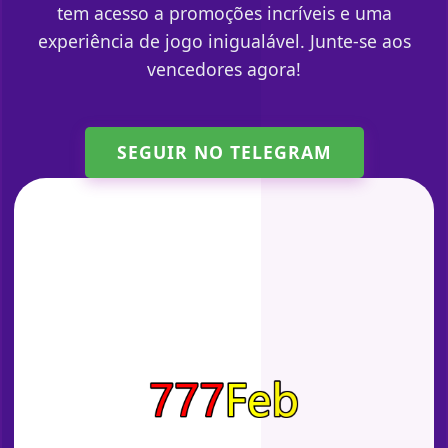
tem acesso a promoções incríveis e uma
experiência de jogo inigualável. Junte-se aos
vencedores agora!
SEGUIR NO TELEGRAM