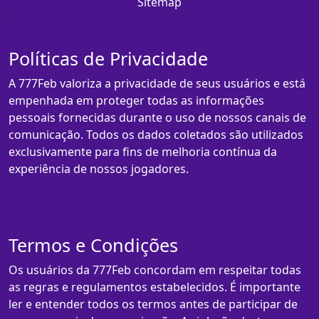
Sitemap
Políticas de Privacidade
A 777Feb valoriza a privacidade de seus usuários e está
empenhada em proteger todas as informações
pessoais fornecidas durante o uso de nossos canais de
comunicação. Todos os dados coletados são utilizados
exclusivamente para fins de melhoria contínua da
experiência de nossos jogadores.
Termos e Condições
Os usuários da 777Feb concordam em respeitar todas
as regras e regulamentos estabelecidos. É importante
ler e entender todos os termos antes de participar de