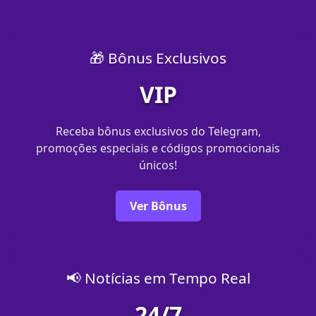
🎁 Bônus Exclusivos
VIP
Receba bônus exclusivos do Telegram,
promoções especiais e códigos promocionais
únicos!
Ver Bônus
📢 Notícias em Tempo Real
24/7