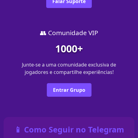
Falar Suporte
👥 Comunidade VIP
1000+
Junte-se a uma comunidade exclusiva de
jogadores e compartilhe experiências!
Entrar Grupo
📱 Como Seguir no Telegram