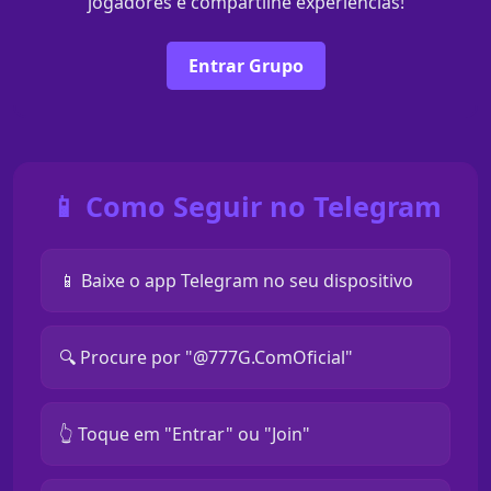
jogadores e compartilhe experiências!
Entrar Grupo
📱 Como Seguir no Telegram
📱 Baixe o app Telegram no seu dispositivo
🔍 Procure por "@777G.ComOficial"
👆 Toque em "Entrar" ou "Join"