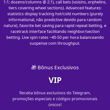
1:1; dozens/columns @ 2:1), call bets (voisins, orphelins,
tiers covering wheel sections). Advanced features:
statistics display tracking hot/cold numbers (purely
informational, não predictive devido para random
nature), favorite bet saving para rapid repeat betting, e
racetrack interface facilitando neighbor/section
betting. Live spin rates ~40-50 per hora balanceando
suspense com throughput.
🎁 Bônus Exclusivos
VIP
Receba bônus exclusivos do Telegram,
promoções especiais e códigos promocionais
únicos!