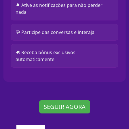
🔔 Ative as notificações para não perder
nada
💬 Participe das conversas e interaja
🎁 Receba bônus exclusivos
automaticamente
SEGUIR AGORA