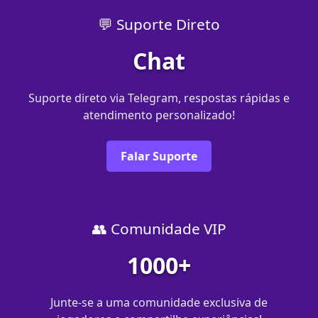
💬 Suporte Direto
Chat
Suporte direto via Telegram, respostas rápidas e
atendimento personalizado!
Falar Suporte
👥 Comunidade VIP
1000+
Junte-se a uma comunidade exclusiva de