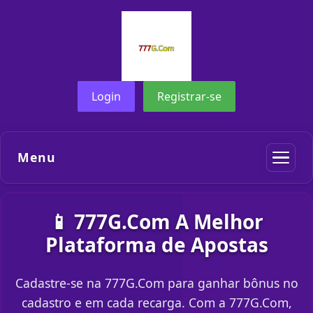
Login
Registrar-se
Menu
📱 777G.Com A Melhor
Plataforma de Apostas
Cadastre-se na 777G.Com para ganhar bônus no
cadastro e em cada recarga. Com a 777G.Com,