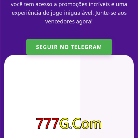
você tem acesso a promoções incríveis e uma
experiência de jogo inigualável. Junte-se aos
vencedores agora!
SEGUIR NO TELEGRAM