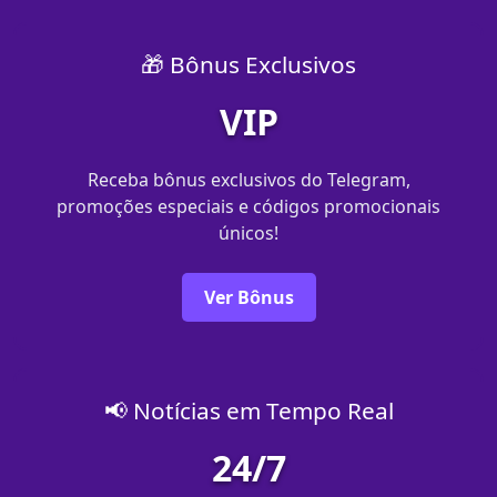
🎁 Bônus Exclusivos
VIP
Receba bônus exclusivos do Telegram,
promoções especiais e códigos promocionais
únicos!
Ver Bônus
📢 Notícias em Tempo Real
24/7