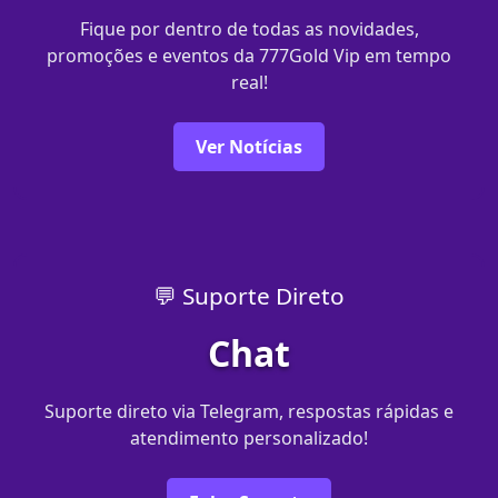
Fique por dentro de todas as novidades,
promoções e eventos da 777Gold Vip em tempo
real!
Ver Notícias
💬 Suporte Direto
Chat
Suporte direto via Telegram, respostas rápidas e
atendimento personalizado!