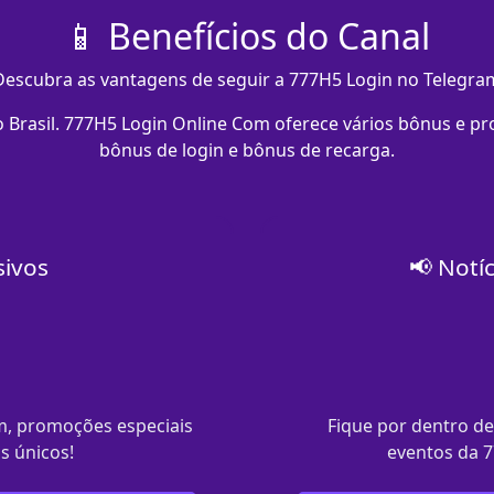
📱 Benefícios do Canal
Descubra as vantagens de seguir a 777H5 Login no Telegra
o Brasil. 777H5 Login Online Com oferece vários bônus e p
bônus de login e bônus de recarga.
sivos
📢 Notí
m, promoções especiais
Fique por dentro d
s únicos!
eventos da 