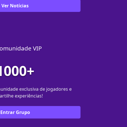
Ver Notícias
Comunidade VIP
1000+
unidade exclusiva de jogadores e
rtilhe experiências!
Entrar Grupo