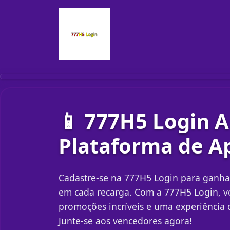
📱 777H5 Login 
Plataforma de A
Cadastre-se na 777H5 Login para ganha
em cada recarga. Com a 777H5 Login, v
promoções incríveis e uma experiência d
Junte-se aos vencedores agora!