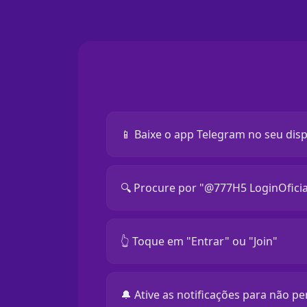
📱 Baixe o app Telegram no seu disp
🔍 Procure por "@777H5 LoginOficia
👆 Toque em "Entrar" ou "Join"
🔔 Ative as notificações para não p