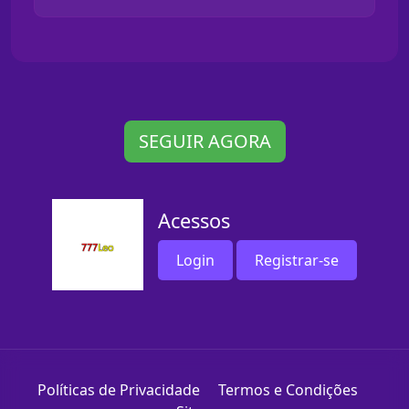
SEGUIR AGORA
Acessos
Login
Registrar-se
Políticas de Privacidade
Termos e Condições