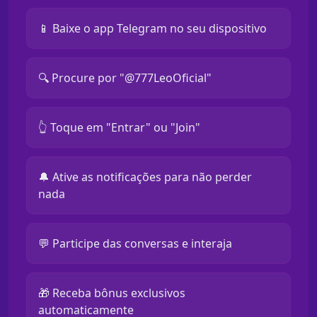
📱 Baixe o app Telegram no seu dispositivo
🔍 Procure por "@777LeoOficial"
👆 Toque em "Entrar" ou "Join"
🔔 Ative as notificações para não perder
nada
💬 Participe das conversas e interaja
🎁 Receba bônus exclusivos
automaticamente