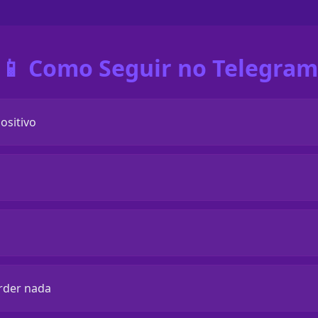
📱 Como Seguir no Telegram
ositivo
erder nada