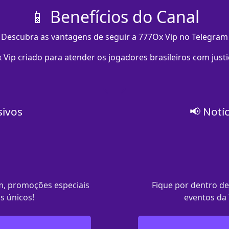
📱 Benefícios do Canal
Descubra as vantagens de seguir a 777Ox Vip no Telegram
 Vip criado para atender os jogadores brasileiros com justi
sivos
📢 Notí
m, promoções especiais
Fique por dentro d
s únicos!
eventos da