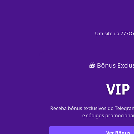
Um site da 777Ox
🎁 Bônus Exclu
VIP
Receba bônus exclusivos do Telegra
e códigos promocionai
Ver Bônus