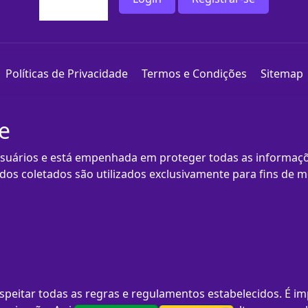
Políticas de Privacidade
Termos e Condições
Sitemap
de
 usuários e está empenhada em proteger todas as informaç
os coletados são utilizados exclusivamente para fins de m
eitar todas as regras e regulamentos estabelecidos. É im