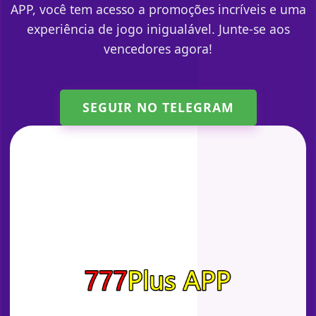
APP, você tem acesso a promoções incríveis e uma
experiência de jogo inigualável. Junte-se aos
vencedores agora!
SEGUIR NO TELEGRAM