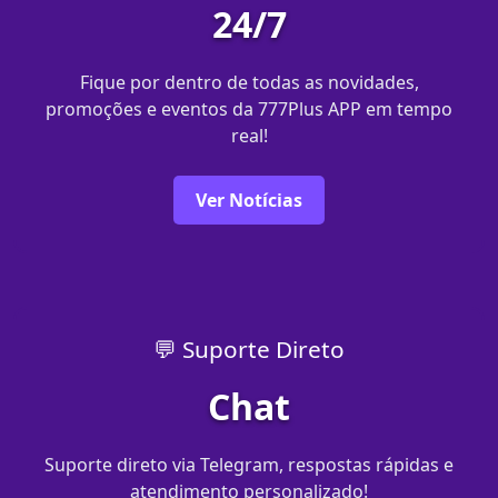
24/7
Fique por dentro de todas as novidades,
promoções e eventos da 777Plus APP em tempo
real!
Ver Notícias
💬 Suporte Direto
Chat
Suporte direto via Telegram, respostas rápidas e
atendimento personalizado!