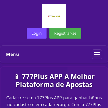
Login
Registrar-se
Menu
📱 777Plus APP A Melhor
Plataforma de Apostas
Cadastre-se na 777Plus APP para ganhar bônus
no cadastro e em cada recarga. Com a 777Plus