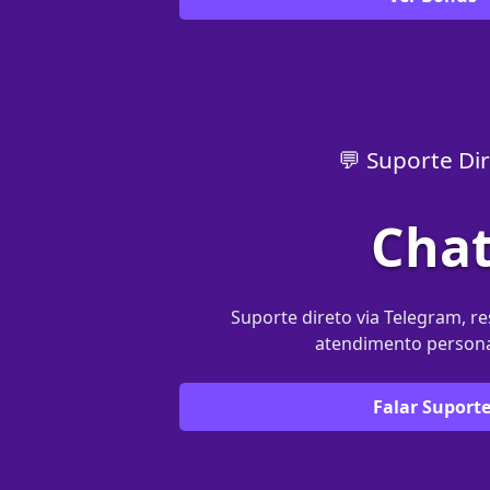
💬 Suporte Di
Cha
Suporte direto via Telegram, r
atendimento persona
Falar Suport