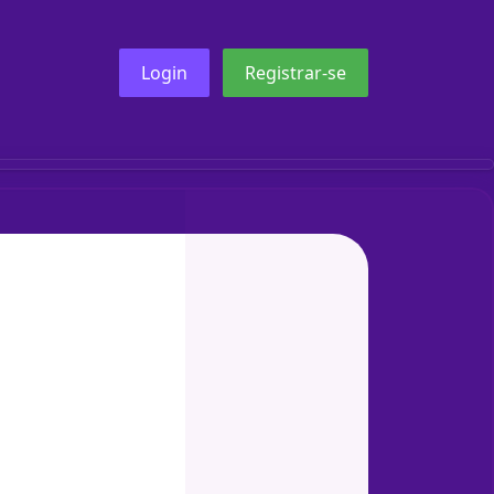
Login
Registrar-se