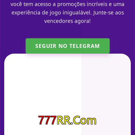
você tem acesso a promoções incríveis e uma
experiência de jogo inigualável. Junte-se aos
vencedores agora!
SEGUIR NO TELEGRAM