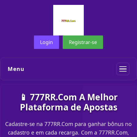
Login
Registrar-se
Menu
📱 777RR.Com A Melhor
Plataforma de Apostas
Cadastre-se na 777RR.Com para ganhar bônus no
cadastro e em cada recarga. Com a 777RR.Com,