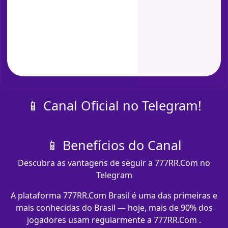
📱 Canal Oficial no Telegram!
📱 Benefícios do Canal
Descubra as vantagens de seguir a 777RR.Com no
Telegram
A plataforma 777RR.Com Brasil é uma das primeiras e
mais conhecidas do Brasil — hoje, mais de 90% dos
jogadores usam regularmente a 777RR.Com .