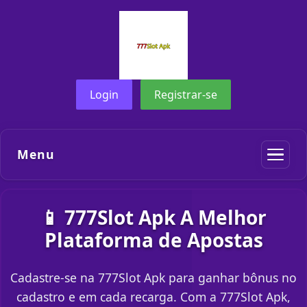
Login
Registrar-se
Menu
📱 777Slot Apk A Melhor
Plataforma de Apostas
Cadastre-se na 777Slot Apk para ganhar bônus no
cadastro e em cada recarga. Com a 777Slot Apk,