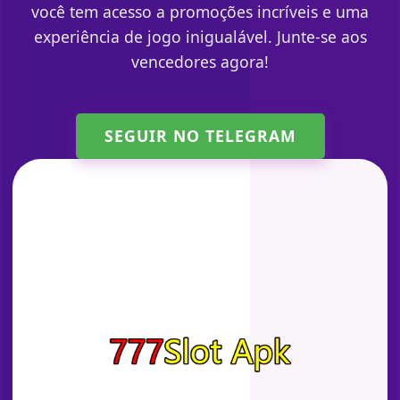
você tem acesso a promoções incríveis e uma
experiência de jogo inigualável. Junte-se aos
vencedores agora!
SEGUIR NO TELEGRAM