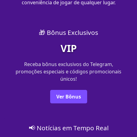
conveniência de jogar de qualquer lugar.
🎁 Bônus Exclusivos
VIP
Receba bônus exclusivos do Telegram,
promoções especiais e códigos promocionais
únicos!
Ver Bônus
📢 Notícias em Tempo Real