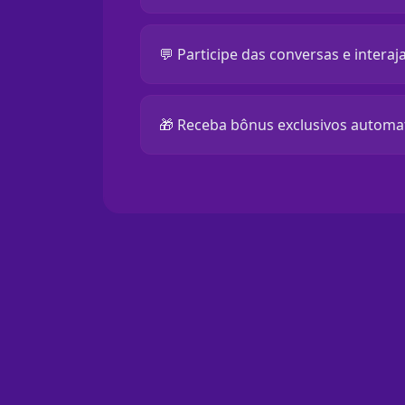
💬 Participe das conversas e interaj
🎁 Receba bônus exclusivos autom