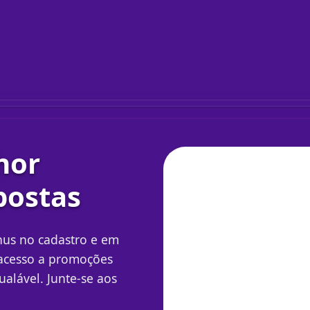
hor
postas
nus no cadastro e em
 acesso a promoções
ualável. Junte-se aos