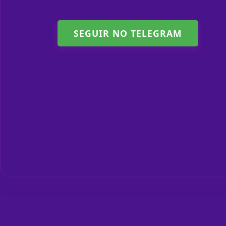
SEGUIR NO TELEGRAM