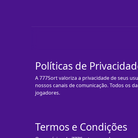
Políticas de Privacida
A 777Sort valoriza a privacidade de seus u
nossos canais de comunicação. Todos os dad
jogadores.
Termos e Condições