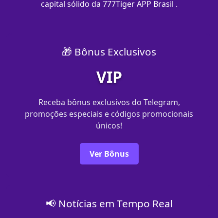
capital sólido da 777Tiger APP Brasil .
🎁 Bônus Exclusivos
VIP
Receba bônus exclusivos do Telegram,
promoções especiais e códigos promocionais
únicos!
Ver Bônus
📢 Notícias em Tempo Real