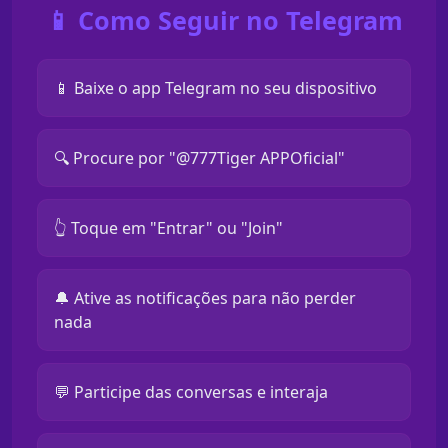
📱 Como Seguir no Telegram
📱 Baixe o app Telegram no seu dispositivo
🔍 Procure por "@777Tiger APPOficial"
👆 Toque em "Entrar" ou "Join"
🔔 Ative as notificações para não perder
nada
💬 Participe das conversas e interaja