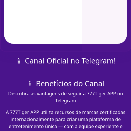
📱 Canal Oficial no Telegram!
📱 Benefícios do Canal
Descubra as vantagens de seguir a 777Tiger APP no
Telegram
A 777Tiger APP utiliza recursos de marcas certificadas
internacionalmente para criar uma plataforma de
entretenimento única — com a equipe experiente e