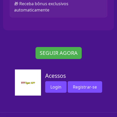
🎁 Receba bônus exclusivos
automaticamente
SEGUIR AGORA
Acessos
Login
Registrar-se