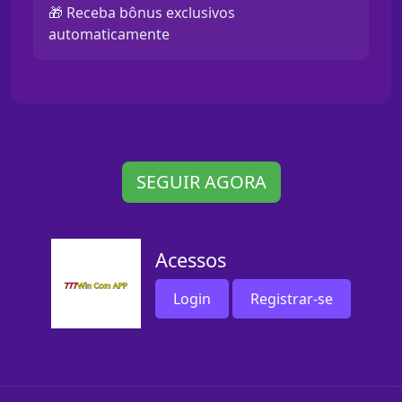
🎁 Receba bônus exclusivos
automaticamente
SEGUIR AGORA
Acessos
Login
Registrar-se