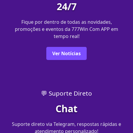
24/7
Fique por dentro de todas as novidades,
promoções e eventos da 777Win Com APP em
tempo real!
Ver Notícias
💬 Suporte Direto
Chat
Suporte direto via Telegram, respostas rápidas e
atendimento personalizado!