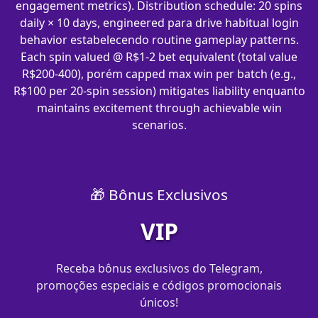
engagement metrics). Distribution schedule: 20 spins
daily × 10 days, engineered para drive habitual login
behavior estabelecendo routine gameplay patterns.
Each spin valued @ R$1-2 bet equivalent (total value
R$200-400), porém capped max win per batch (e.g.,
R$100 per 20-spin session) mitigates liability enquanto
maintains excitement through achievable win
scenarios.
🎁 Bônus Exclusivos
VIP
Receba bônus exclusivos do Telegram,
promoções especiais e códigos promocionais
únicos!