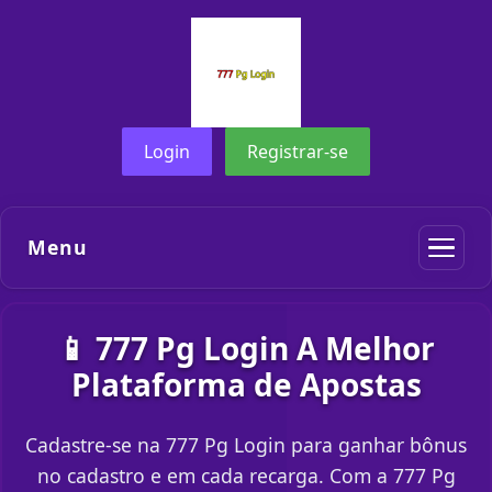
Login
Registrar-se
Menu
📱 777 Pg Login A Melhor
Plataforma de Apostas
Cadastre-se na 777 Pg Login para ganhar bônus
no cadastro e em cada recarga. Com a 777 Pg