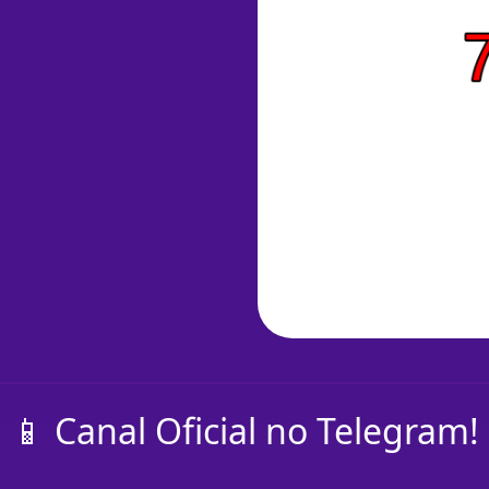
📱 Canal Oficial no Telegram!