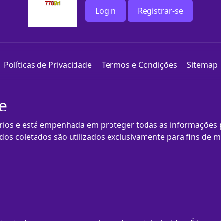
Login
Registrar-se
Políticas de Privacidade
Termos e Condições
Sitemap
de
uários e está empenhada em proteger todas as informações 
os coletados são utilizados exclusivamente para fins de m