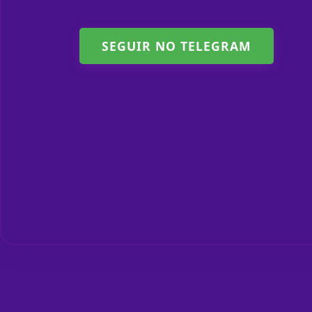
SEGUIR NO TELEGRAM