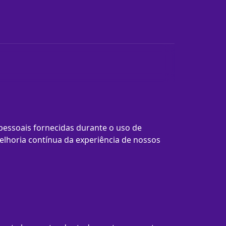
pessoais fornecidas durante o uso de
elhoria contínua da experiência de nossos