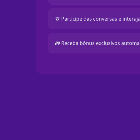
💬 Participe das conversas e interaj
🎁 Receba bônus exclusivos autom