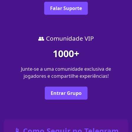
Falar Suporte
👥 Comunidade VIP
1000+
Junte-se a uma comunidade exclusiva de
jogadores e compartilhe experiências!
Entrar Grupo
📱 Como Seguir no Telegram