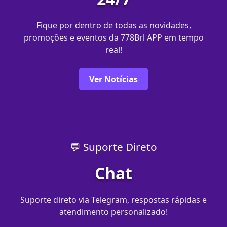
Fique por dentro de todas as novidades,
promoções e eventos da 778Brl APP em tempo
real!
Ver Notícias
💬 Suporte Direto
Chat
Suporte direto via Telegram, respostas rápidas e
atendimento personalizado!