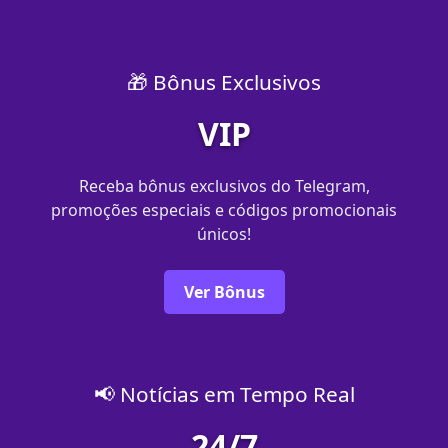
🎁 Bônus Exclusivos
VIP
Receba bônus exclusivos do Telegram,
promoções especiais e códigos promocionais
únicos!
Ver Bônus
📢 Notícias em Tempo Real
24/7