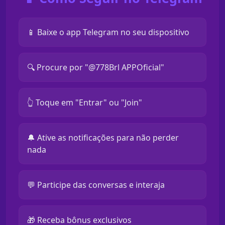
📱 Baixe o app Telegram no seu dispositivo
🔍 Procure por "@778Brl APPOficial"
👆 Toque em "Entrar" ou "Join"
🔔 Ative as notificações para não perder
nada
💬 Participe das conversas e interaja
🎁 Receba bônus exclusivos