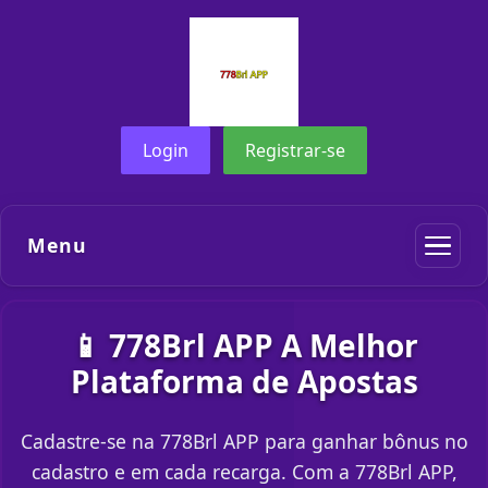
Login
Registrar-se
Menu
📱 778Brl APP A Melhor
Plataforma de Apostas
Cadastre-se na 778Brl APP para ganhar bônus no
cadastro e em cada recarga. Com a 778Brl APP,