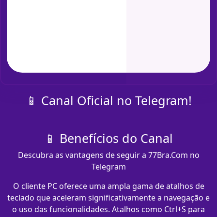
📱 Canal Oficial no Telegram!
📱 Benefícios do Canal
Descubra as vantagens de seguir a 77Bra.Com no
Telegram
O cliente PC oferece uma ampla gama de atalhos de
teclado que aceleram significativamente a navegação e
o uso das funcionalidades. Atalhos como Ctrl+S para