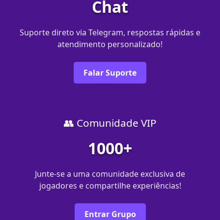
Chat
Suporte direto via Telegram, respostas rápidas e
atendimento personalizado!
Falar Suporte
👥 Comunidade VIP
1000+
Junte-se a uma comunidade exclusiva de
jogadores e compartilhe experiências!
Entrar Grupo