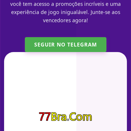
você tem acesso a promoções incríveis e uma
experiência de jogo inigualável. Junte-se aos
vencedores agora!
SEGUIR NO TELEGRAM