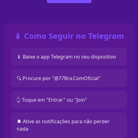
📱 Como Seguir no Telegram
📱 Baixe o app Telegram no seu dispositivo
🔍 Procure por "@77Bra.ComOficial"
👆 Toque em "Entrar" ou "Join"
🔔 Ative as notificações para não perder
nada